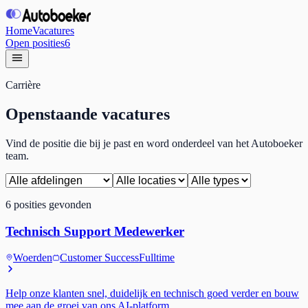
Home
Vacatures
Open posities
6
Carrière
Openstaande vacatures
Vind de positie die bij je past en word onderdeel van het Autoboeker
team.
6
posities
gevonden
Technisch Support Medewerker
Woerden
Customer Success
Fulltime
Help onze klanten snel, duidelijk en technisch goed verder en bouw
mee aan de groei van ons AI-platform.