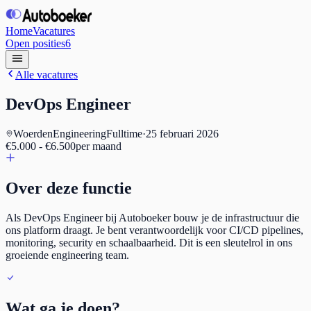
Home
Vacatures
Open posities
6
Alle vacatures
DevOps Engineer
Woerden
Engineering
Fulltime
·
25 februari 2026
€5.000 - €6.500
per maand
Over deze functie
Als DevOps Engineer bij Autoboeker bouw je de infrastructuur die
ons platform draagt. Je bent verantwoordelijk voor CI/CD pipelines,
monitoring, security en schaalbaarheid. Dit is een sleutelrol in ons
groeiende engineering team.
Wat ga je doen?