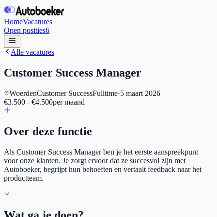
Home
Vacatures
Open posities
6
Alle vacatures
Customer Success Manager
Woerden
Customer Success
Fulltime
·
5 maart 2026
€3.500 - €4.500
per maand
Over deze functie
Als Customer Success Manager ben je het eerste aanspreekpunt
voor onze klanten. Je zorgt ervoor dat ze succesvol zijn met
Autoboeker, begrijpt hun behoeften en vertaalt feedback naar het
productteam.
Wat ga je doen?